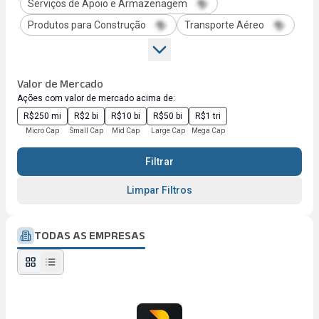
Serviços de Apoio e Armazenagem
Produtos para Construção
Transporte Aéreo
Valor de Mercado
Ações com valor de mercado acima de:
R$250 mi
R$2 bi
R$10 bi
R$50 bi
R$1 tri
Micro Cap
Small Cap
Mid Cap
Large Cap
Mega Cap
Filtrar
Limpar Filtros
TODAS AS EMPRESAS