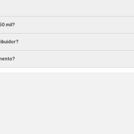
50 mil?
ribuidor?
imento?