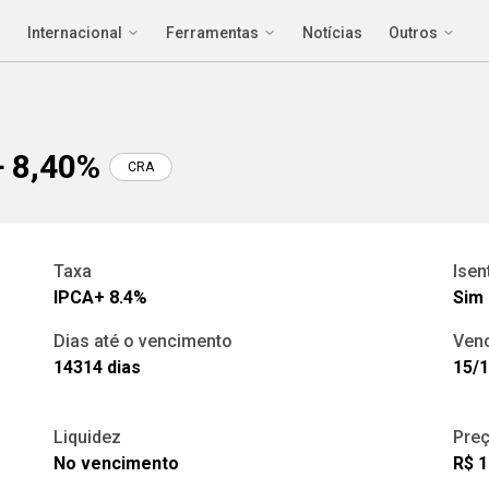
Internacional
Ferramentas
Notícias
Outros
+ 8,40%
CRA
Taxa
Isen
IPCA+
8.4
%
Sim
Dias até o vencimento
Ven
14314
dias
15/
Liquidez
Preç
No vencimento
R$ 1