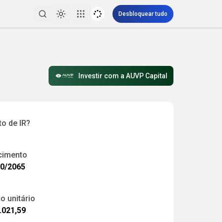
Desbloquear tudo
Toggle theme
Pesquisar
Investir com a AUVP Capital
to de IR?
cimento
10/2065
o unitário
.021,59