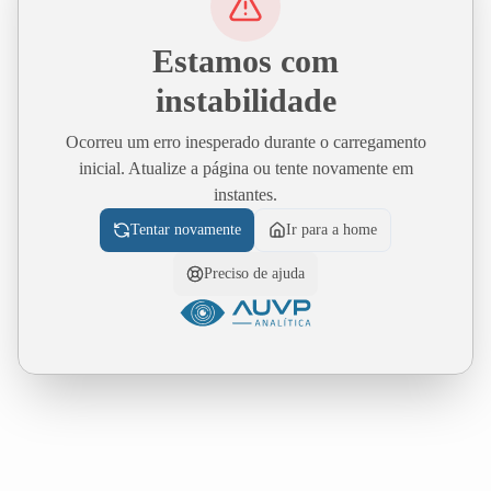
Estamos com
instabilidade
Ocorreu um erro inesperado durante o carregamento
inicial. Atualize a página ou tente novamente em
instantes.
Tentar novamente
Ir para a home
Preciso de ajuda