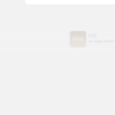
CAGR RECEITA (5A)
CAG
RETORNO 12 MESES
0.00%
0.00
(
2025
)
0.00%
LVS
Las Vegas Sands 