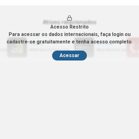
R EBITDA (5A)
CAGR EBIT (5A)
%
0.00%
(
2025
)
(
2025
)
Ativos relacionados
Acesso Restrito
Para acessar os dados internacionais, faça login ou
cadastre-se gratuitamente e tenha acesso completo.
MGM
WYNN
Corp
MGM Resorts International
Wynn Resorts Ltd
Acessar