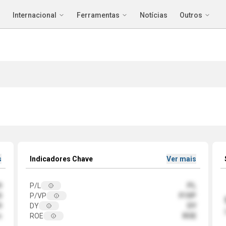
Internacional
Ferramentas
Notícias
Outros
s
Indicadores Chave
Ver mais
9
P/L
PL
0
P/VP
P/VP
9
DY
DY
m
ROE
ROE