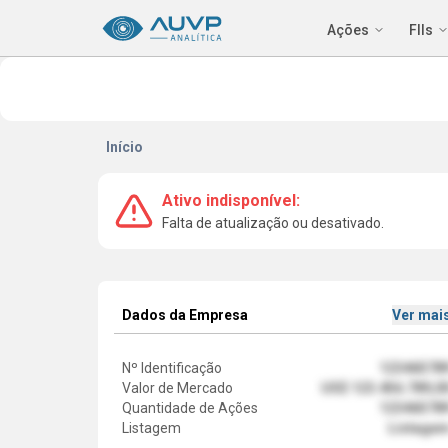
Ações
FIIs
Início
Ativo indisponível:
Falta de atualização ou desativado.
Dados da Empresa
Ver mai
Nº Identificação
12346578
Valor de Mercado
US$ 123.456.789,0
Quantidade de Ações
12346578
Listagem
Listage