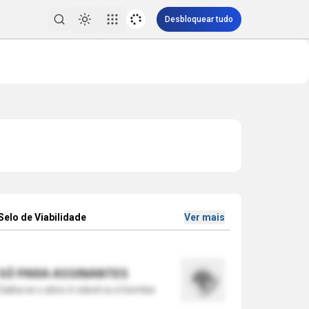
Desbloquear tudo
Toggle theme
Pesquisar
Selo de Viabilidade
Ver mais
SÓ PARA ASSINANTES
Saiba se o ativo é viável ou é bomba