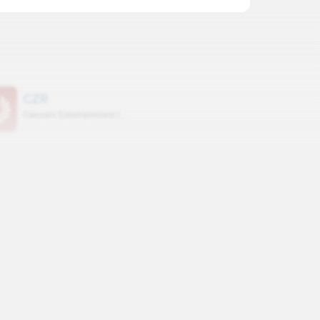
CAGR LUCRO LQ. (5A)
0.00%
(
2024
)
CZR
Caesars Entertainment Inc