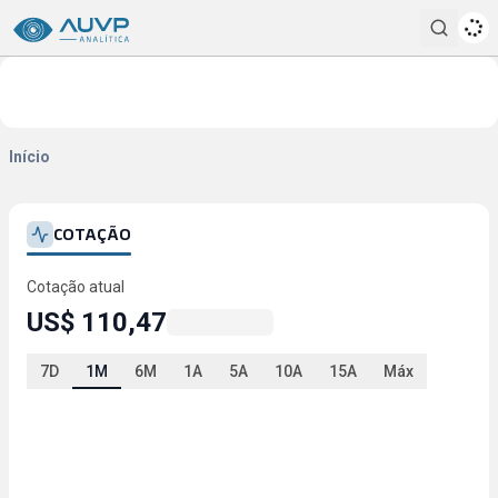
Pesqui
Início
COTAÇÃO
Cotação atual
US$ 110,47
7D
1M
6M
1A
5A
10A
15A
Máx