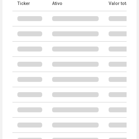
Ticker
Ativo
Valor total
Portfólio do ETF