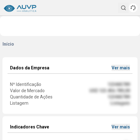
Pesqui
Início
Dados da Empresa
Ver mais
Nº Identificação
123465789
Valor de Mercado
US$ 123.456.789,00
Quantidade de Ações
123465789
Listagem
Listagem
Indicadores Chave
Ver mais