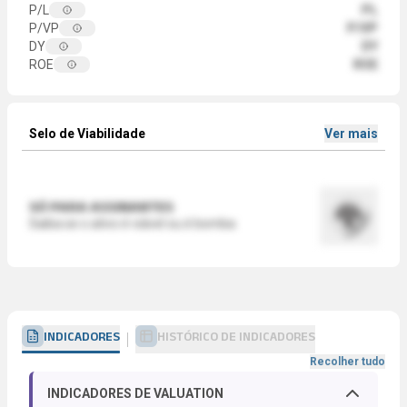
P/L
PL
P/VP
P/VP
DY
DY
ROE
ROE
Selo de Viabilidade
Ver mais
SÓ PARA ASSINANTES
Saiba se o ativo é viável ou é bomba
INDICADORES
HISTÓRICO DE INDICADORES
Recolher tudo
INDICADORES DE VALUATION