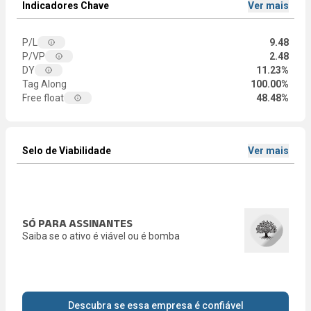
Indicadores Chave
Ver mais
P/L
9.48
P/VP
2.48
DY
11.23%
Tag Along
100.00%
Free float
48.48%
Selo de Viabilidade
Ver mais
SÓ PARA ASSINANTES
Saiba se o ativo é viável ou é bomba
Descubra se essa empresa é confiável