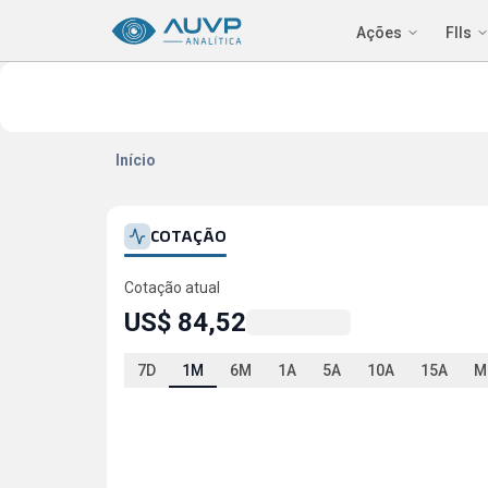
Ações
FIIs
Início
COTAÇÃO
Cotação atual
US$ 84,52
7D
1M
6M
1A
5A
10A
15A
M