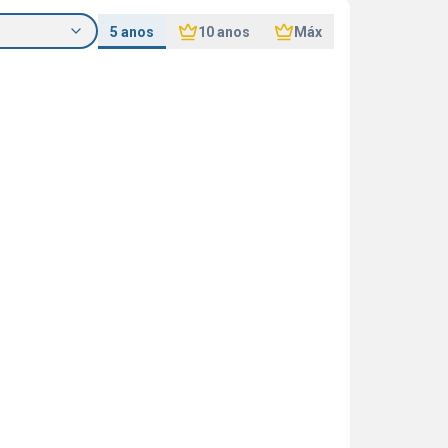
5 anos
10 anos
Máx