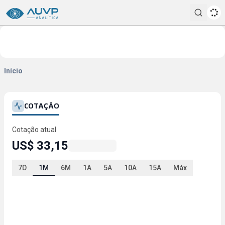
Pesqui
Início
COTAÇÃO
Cotação atual
US$ 33,15
7D
1M
6M
1A
5A
10A
15A
Máx