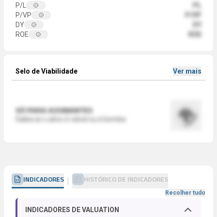
P/L
PL
P/VP
P/VP
DY
DY
ROE
ROE
Selo de Viabilidade
Ver mais
SÓ PARA ASSINANTES
Saiba se o ativo é viável ou é bomba
INDICADORES
HISTÓRICO DE INDICADORES
Recolher tudo
INDICADORES DE VALUATION