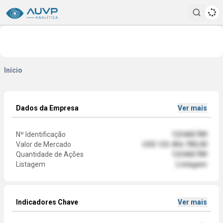
Pesqui
Início
Dados da Empresa
Ver mais
Nº Identificação
123465789
Valor de Mercado
US$ 123.456.789,00
Quantidade de Ações
123465789
Listagem
Listagem
Indicadores Chave
Ver mais