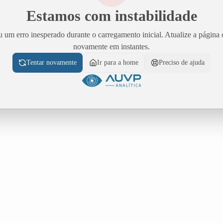
Estamos com instabilidade
 um erro inesperado durante o carregamento inicial. Atualize a página 
novamente em instantes.
Tentar novamente
Ir para a home
Preciso de ajuda