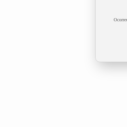
Ocorreu