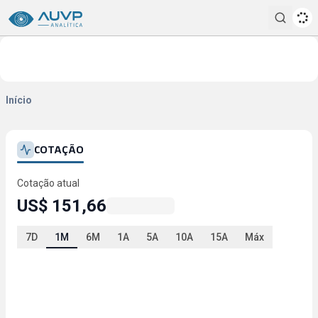
Pesqui
Início
COTAÇÃO
Cotação atual
US$ 151,66
7D
1M
6M
1A
5A
10A
15A
Máx