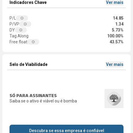
Indicadores Chave
Ver mais
P/L
14.85
P/VP
1.34
DY
5.73%
Tag Along
100.00%
Free float
43.57%
Selo de Viabilidade
Ver mais
SÓ PARA ASSINANTES
Saiba se o ativo é viável ou é bomba
Descubra se essa empresa é confiável