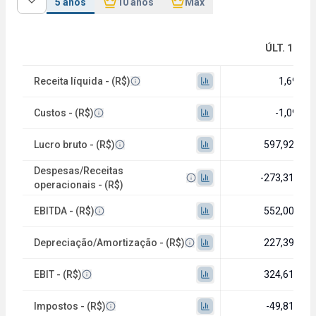
5 anos
10 anos
Máx
ÚLT. 12M
Receita líquida - (R$)
1,69 bi
Custos - (R$)
-1,09 bi
Lucro bruto - (R$)
597,92 mi
Despesas/Receitas
-273,31 mi
operacionais - (R$)
EBITDA - (R$)
552,00 mi
Depreciação/Amortização - (R$)
227,39 mi
EBIT - (R$)
324,61 mi
Impostos - (R$)
-49,81 mi