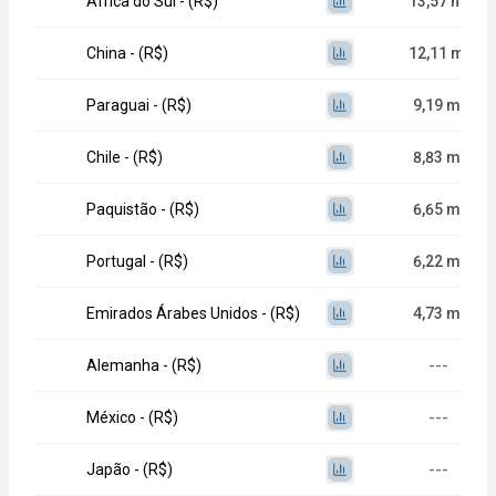
África do Sul - (R$)
13,57 mi
China - (R$)
12,11 mi
Paraguai - (R$)
9,19 mi
Chile - (R$)
8,83 mi
Paquistão - (R$)
6,65 mi
Portugal - (R$)
6,22 mi
Emirados Árabes Unidos - (R$)
4,73 mi
Alemanha - (R$)
---
México - (R$)
---
Japão - (R$)
---