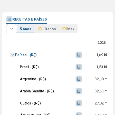
RECEITAS E PAÍSES
5 anos
10 anos
Máx
2025
Países - (R$)
1,69 bi
Brasil - (R$)
1,53 bi
Argentina - (R$)
32,80 mi
Arábia Saudita - (R$)
32,63 mi
Outros - (R$)
27,02 mi