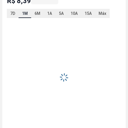
R$ 8,39
7D
1M
6M
1A
5A
10A
15A
Máx