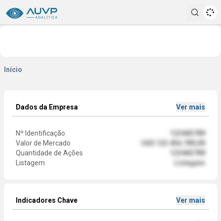
Pesqui
Início
Dados da Empresa
Ver mais
Nº Identificação
123465789
Valor de Mercado
US$ 123.456.789,00
Quantidade de Ações
123465789
Listagem
Listagem
Indicadores Chave
Ver mais