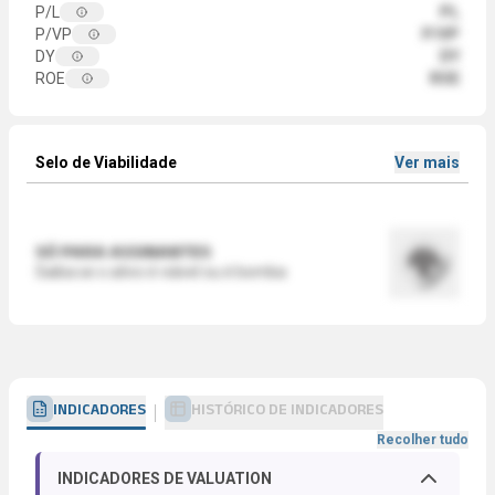
P/L
PL
P/VP
P/VP
DY
DY
ROE
ROE
Selo de Viabilidade
Ver mais
SÓ PARA ASSINANTES
Saiba se o ativo é viável ou é bomba
INDICADORES
HISTÓRICO DE INDICADORES
Recolher tudo
INDICADORES DE VALUATION