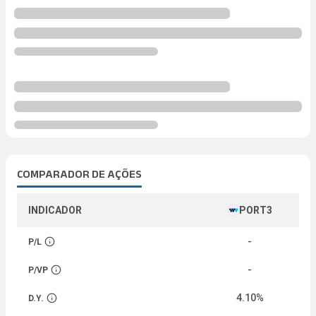
COMPARADOR DE AÇÕES
INDICADOR
PORT3
-
P/L
Abrir descrição
-
P/VP
Abrir descrição
4.10%
D.Y.
Abrir descrição