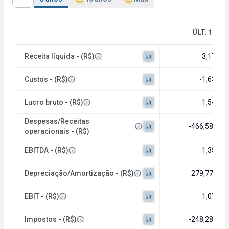
ÚLT. 12M
Receita líquida - (R$)
3,17 bi
Custos - (R$)
-1,63 bi
Lucro bruto - (R$)
1,54 bi
Despesas/Receitas
-466,58 mi
operacionais - (R$)
EBITDA - (R$)
1,35 bi
Depreciação/Amortização - (R$)
279,77 mi
EBIT - (R$)
1,07 bi
Impostos - (R$)
-248,28 mi