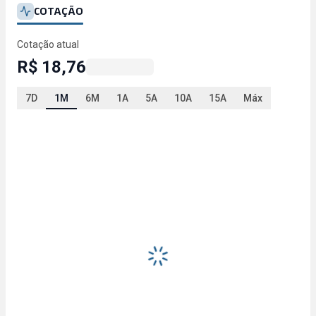
COTAÇÃO
Cotação atual
R$ 18,76
7D
1M
6M
1A
5A
10A
15A
Máx