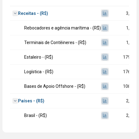
Receitas - (R$)
3,06 bi
Rebocadores e agência marítima - (R$)
1,48 bi
Terminais de Contêineres - (R$)
1,11 bi
Estaleiro - (R$)
179,30 
Logística - (R$)
176,94 
Bases de Apoio Offshore - (R$)
108,66 
Países - (R$)
2,93 bi
Brasil - (R$)
2,93 bi