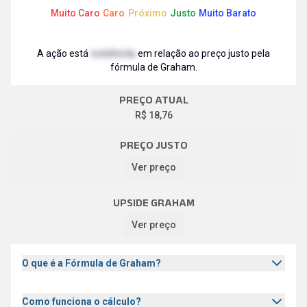
Abrir descrição
Abrir d
R$ 2,2 bi
0
Muito Caro
Caro
Próximo
Justo
Muito Barato
LIQ. MÉDIA DIÁRIA
Abrir descrição
A ação está
indefinida
em relação ao preço justo pela
---
fórmula de Graham.
PREÇO ATUAL
R$ 18,76
PREÇO JUSTO
Ver preço
UPSIDE GRAHAM
Ver preço
O que é a Fórmula de Graham?
Como funciona o cálculo?