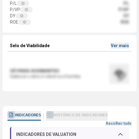
P/L
PL
P/VP
P/VP
DY
DY
ROE
ROE
Selo de Viabilidade
Ver mais
SÓ PARA ASSINANTES
Saiba se o ativo é viável ou é bomba
INDICADORES
HISTÓRICO DE INDICADORES
Recolher tudo
INDICADORES DE VALUATION