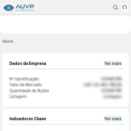
Pesqui
Início
Dados da Empresa
Ver mais
Nº Identificação
123465789
Valor de Mercado
US$ 123.456.789,00
Quantidade de Ações
123465789
Listagem
Listagem
Indicadores Chave
Ver mais