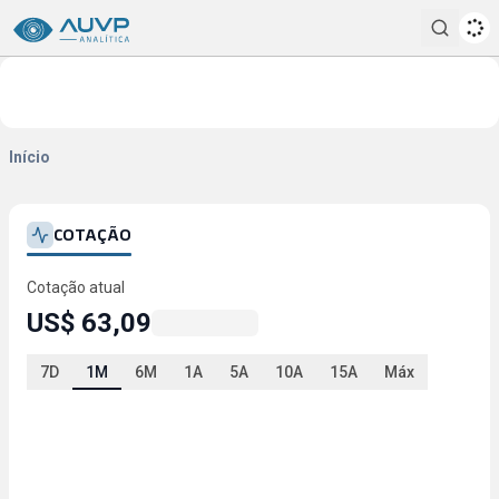
Pesqui
Início
COTAÇÃO
Cotação atual
US$ 63,09
7D
1M
6M
1A
5A
10A
15A
Máx