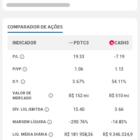
COMPARADOR DE AÇÕES
INDICADOR
PDTC3
CASH3
19.33
-7.19
P/L
Abrir descrição
1.06
1.13
P/VP
Abrir descrição
3.67%
54.11%
D.Y.
Abrir descrição
VALOR DE
R$ 152 mi
R$ 510 mi
Abrir descrição
MERCADO
15.40
3.66
DÍV. LÍQ./EBITDA
Abrir descrição
-290.76%
-14.83%
MARGEM LÍQUIDA
Abrir descrição
R$ 181.958,36
R$ 9.346.324,91
LIQ. MÉDIA DIÁRIA
Abrir descrição