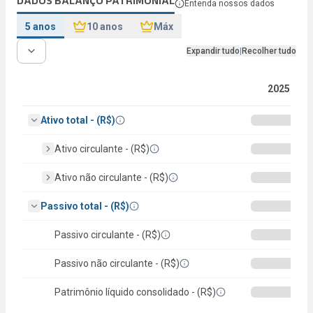
Abrir descrição
Abrir d
DADOS BALANÇO PATRIMONIAL
Entenda nossos dados
R$ 4,6 bi
R$ 1,4 bi
5 anos
10 anos
Máx
LIQ. MÉDIA DIÁRIA
Abrir descrição
Expandir tudo
|
Recolher tudo
---
2025
Ativo total - (R$)
Ativo circulante - (R$)
Ativo não circulante - (R$)
Passivo total - (R$)
Passivo circulante - (R$)
Passivo não circulante - (R$)
Patrimônio líquido consolidado - (R$)