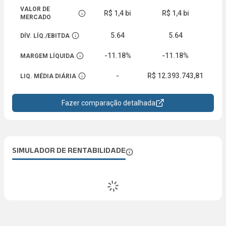
VALOR DE
R$ 1,4 bi
R$ 1,4 bi
Abrir descrição
MERCADO
5.64
5.64
DÍV. LÍQ./EBITDA
Abrir descrição
-11.18%
-11.18%
MARGEM LÍQUIDA
Abrir descrição
-
R$ 12.393.743,81
R
LIQ. MÉDIA DIÁRIA
Abrir descrição
Fazer comparação detalhada
SIMULADOR DE RENTABILIDADE