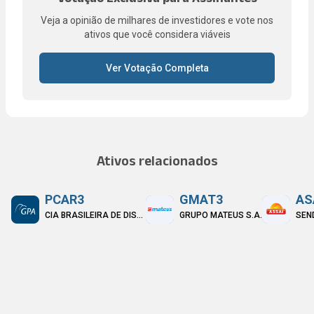
Veja a opinião de milhares de investidores e vote nos
ativos que você considera viáveis
Ver Votação Completa
Ativos relacionados
PCAR3
GMAT3
AS
CIA BRASILEIRA DE DISTRIBUICAO
GRUPO MATEUS S.A.