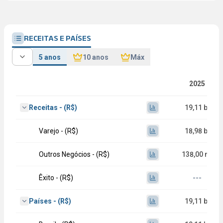
RECEITAS E PAÍSES
5 anos
10 anos
Máx
2025
Receitas - (R$)
19,11 bi
Varejo - (R$)
18,98 bi
Outros Negócios - (R$)
138,00 mi
Êxito - (R$)
---
Países - (R$)
19,11 bi