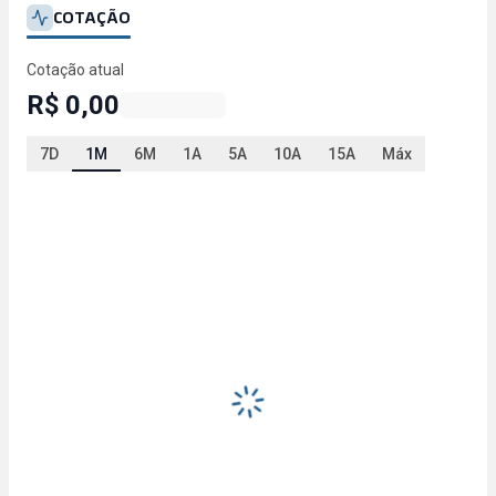
COTAÇÃO
Cotação atual
R$ 0,00
7D
1M
6M
1A
5A
10A
15A
Máx