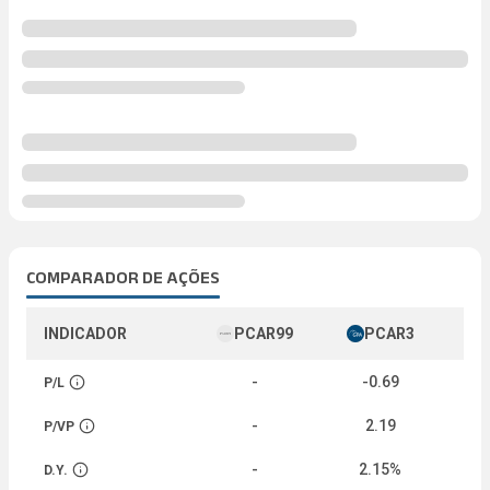
COMPARADOR DE AÇÕES
INDICADOR
PCAR99
PCAR3
-
-0.69
P/L
Abrir descrição
-
2.19
P/VP
Abrir descrição
-
2.15%
D.Y.
Abrir descrição