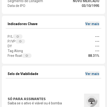
Segmento de Listagem
NOVO MERCADO
Data de IPO
03/10/1995
Indicadores Chave
Ver mais
P/L
---
P/VP
---
DY
---
Tag Along
---
Free float
88.31%
Selo de Viabilidade
Ver mais
SÓ PARA ASSINANTES
Saiba se o ativo é viável ou é bomba