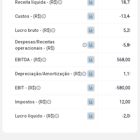
Receita líquida - (R$)
18,72 bi
Custos - (R$)
-13,44 bi
Lucro bruto - (R$)
5,28 bi
Despesas/Receitas
-5,86 bi
operacionais - (R$)
EBITDA - (R$)
568,00 mi
Depreciação/Amortização - (R$)
1,15 bi
EBIT - (R$)
-580,00 mi
Impostos - (R$)
12,00 mi
Lucro líquido - (R$)
-2,08 bi