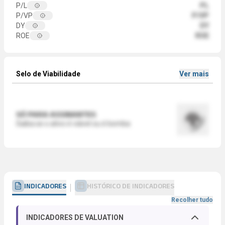
P/L
PL
P/VP
P/VP
DY
DY
ROE
ROE
Selo de Viabilidade
Ver mais
SÓ PARA ASSINANTES
Saiba se o ativo é viável ou é bomba
INDICADORES
HISTÓRICO DE INDICADORES
Recolher tudo
INDICADORES DE VALUATION