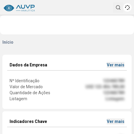
Pesqui
Início
Dados da Empresa
Ver mais
Nº Identificação
123465789
Valor de Mercado
US$ 123.456.789,00
Quantidade de Ações
123465789
Listagem
Listagem
Indicadores Chave
Ver mais