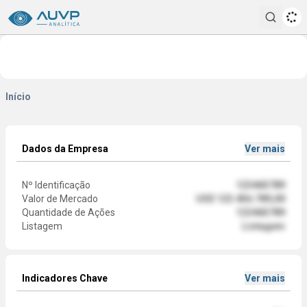
Pesqui
Início
Dados da Empresa
Ver mais
Nº Identificação
123465789
Valor de Mercado
US$ 123.456.789,00
Quantidade de Ações
123465789
Listagem
Listagem
Indicadores Chave
Ver mais