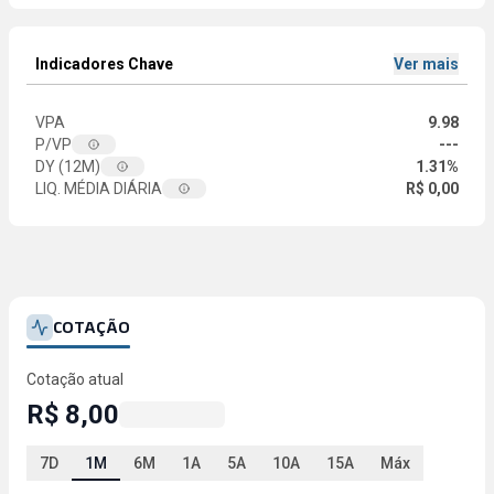
Indicadores Chave
Ver mais
VPA
9.98
P/VP
---
DY (12M)
1.31%
LIQ. MÉDIA DIÁRIA
R$ 0,00
COTAÇÃO
Cotação atual
R$ 8,00
7D
1M
6M
1A
5A
10A
15A
Máx