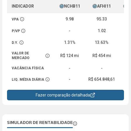
INDICADOR
NCHB11
AFHI11
H
9.98
95.33
5
VPA
Abrir descrição
-
1.02
P/VP
Abrir descrição
1.31%
13.63%
D.Y.
Abrir descrição
VALOR DE
R$ 124 mi
R$ 454 mi
Abrir descrição
MERCADO
-
-
VACÂNCIA FÍSICA
-
R$ 654.848,61
R$ 
LIQ. MÉDIA DIÁRIA
Abrir descrição
Fazer comparação detalhada
SIMULADOR DE RENTABILIDADE