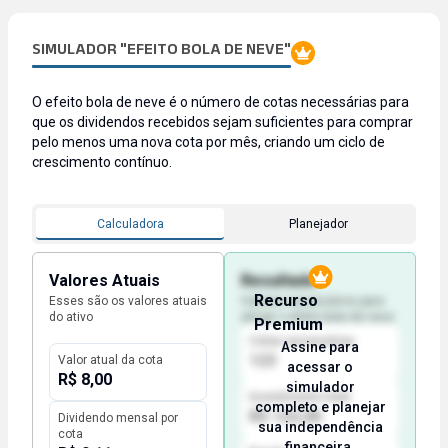
SIMULADOR "EFEITO BOLA DE NEVE"
O efeito bola de neve é o número de cotas necessárias para
que os dividendos recebidos sejam suficientes para comprar
pelo menos uma nova cota por mês, criando um ciclo de
crescimento contínuo.
Calculadora
Planejador
Valores Atuais
Resultado
Recurso
Esses são os valores atuais
Valores necessários para
do ativo
atingir o efeito bola de neve
Premium
Cotas necessárias
Assine para
123
Valor atual da cota
acessar o
R$ 8,00
simulador
Investimento total
completo e planejar
R$ 123,00
Dividendo mensal por
sua independência
cota
financeira.