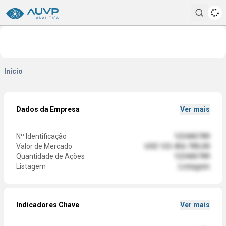
Pesqui
Início
Dados da Empresa
Ver mais
Nº Identificação
123465789
Valor de Mercado
US$ 123.456.789,00
Quantidade de Ações
123465789
Listagem
Listagem
Indicadores Chave
Ver mais