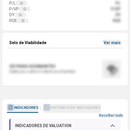
P/L
PL
P/VP
P/VP
DY
DY
ROE
ROE
Selo de Viabilidade
Ver mais
SÓ PARA ASSINANTES
Saiba se o ativo é viável ou é bomba
INDICADORES
HISTÓRICO DE INDICADORES
Recolher tudo
INDICADORES DE VALUATION