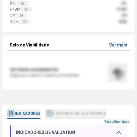
P/L
PL
P/VP
P/VP
DY
DY
ROE
ROE
Selo de Viabilidade
Ver mais
SÓ PARA ASSINANTES
Saiba se o ativo é viável ou é bomba
INDICADORES
HISTÓRICO DE INDICADORES
Recolher tudo
INDICADORES DE VALUATION