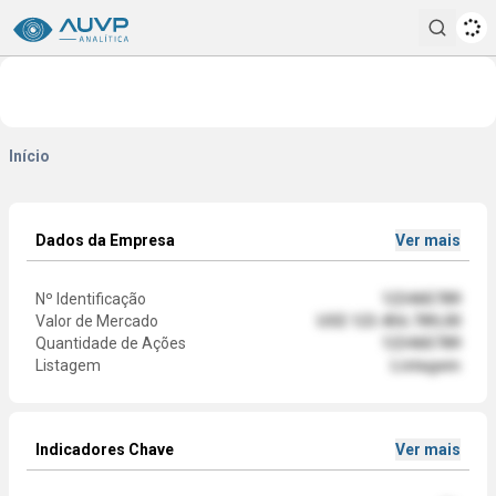
Pesqui
Início
Dados da Empresa
Ver mais
Nº Identificação
123465789
Valor de Mercado
US$ 123.456.789,00
Quantidade de Ações
123465789
Listagem
Listagem
Indicadores Chave
Ver mais