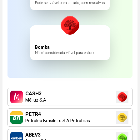
Pode ser viável para estudo, com ressalvas
Bomba
Não é considerada viável para estudo
CASH3
Méliuz S.A
PETR4
Petróleo Brasileiro S.A Petrobras
ABEV3