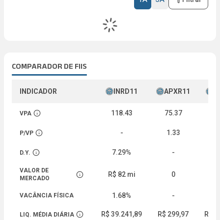
COMPARADOR DE FIIS
INDICADOR
INRD11
APXR11
R
118.43
75.37
76
VPA
Abrir descrição
-
1.33
0
P/VP
Abrir descrição
7.29%
-
6
D.Y.
Abrir descrição
VALOR DE
R$ 82 mi
0
Abrir descrição
MERCADO
1.68%
-
VACÂNCIA FÍSICA
R$ 39.241,89
R$ 299,97
R$ 1
LIQ. MÉDIA DIÁRIA
Abrir descrição