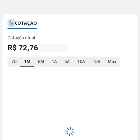
COTAÇÃO
Cotação atual
R$ 72,76
7D
1M
6M
1A
5A
10A
15A
Máx