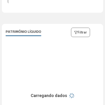
5.86%
97.21%
TAXA DE ADMINISTRAÇÃO
FFO
VALOR DE MERCADO
0.31%
(
2025
)
Abrir descrição
R$ 4,8 mi
R$ 82 mi
PATRIMÔNIO LÍQUIDO
Filtrar
Carregando dados