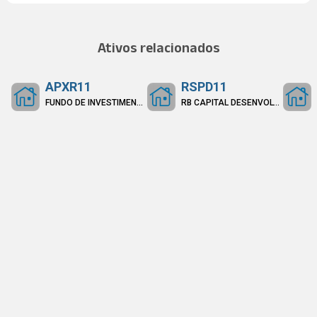
Ativos relacionados
APXR11
RSPD11
FUNDO DE INVESTIMENTO IMOBILIÁRIO APEX REALTY - FII
RB CAPITAL DESENVOLVIMENTO RESIDENCIAL III FII - RESPONSABILIDADE LIMITADA