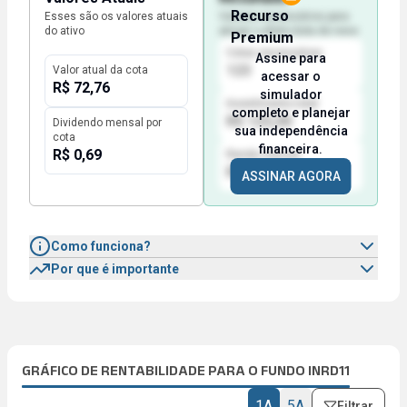
Recurso
Esses são os valores atuais
Valores necessários para
do ativo
atingir o efeito bola de neve
Premium
Cotas necessárias
Assine para
123
Valor atual da cota
acessar o
R$ 72,76
simulador
Investimento total
completo e planejar
R$ 123,00
Dividendo mensal por
sua independência
cota
financeira.
R$ 0,69
Renda mensal
R$ 123,00
ASSINAR AGORA
Como funciona?
Por que é importante
GRÁFICO DE RENTABILIDADE PARA O FUNDO INRD11
1A
5A
Filtrar