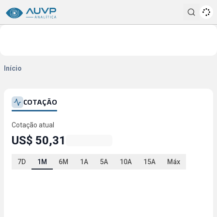
Pesqui
Início
COTAÇÃO
Cotação atual
US$ 50,31
7D
1M
6M
1A
5A
10A
15A
Máx