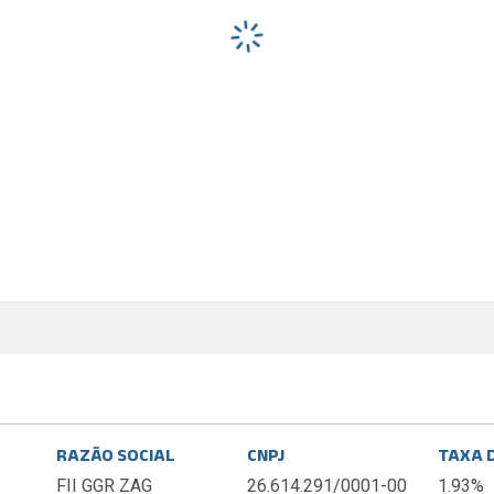
RAZÃO SOCIAL
CNPJ
TAXA 
FII GGR ZAG
26.614.291/0001-00
1.93%