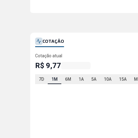
COTAÇÃO
Cotação atual
R$ 9,77
7D
1M
6M
1A
5A
10A
15A
M