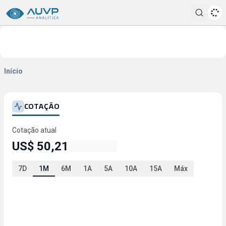
Pesqui
Início
COTAÇÃO
Cotação atual
US$ 50,21
7D
1M
6M
1A
5A
10A
15A
Máx