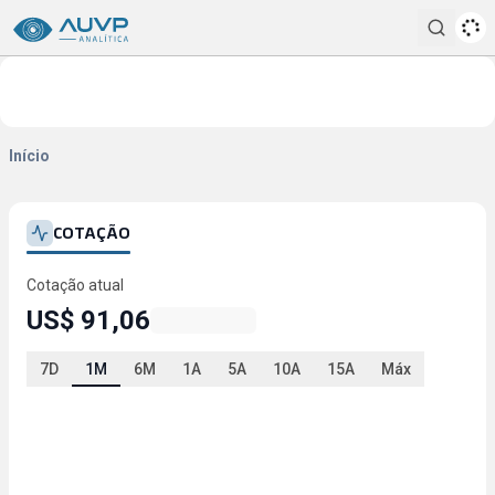
Pesqui
Início
COTAÇÃO
Cotação atual
US$ 91,06
7D
1M
6M
1A
5A
10A
15A
Máx