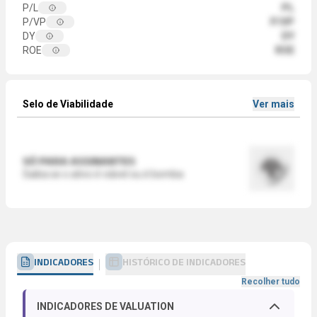
P/L
PL
P/VP
P/VP
DY
DY
ROE
ROE
Selo de Viabilidade
Ver mais
SÓ PARA ASSINANTES
Saiba se o ativo é viável ou é bomba
INDICADORES
HISTÓRICO DE INDICADORES
Recolher tudo
INDICADORES DE VALUATION