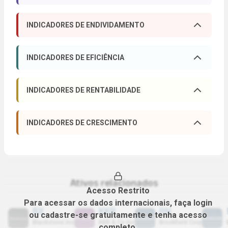
DIVIDEND YIELD
P/L
Abrir descrição
Abrir d
INDICADORES DE ENDIVIDAMENTO
0.00%
-----
DÍV. LÍQ./EBITDA
DÍV. LÍQUIDA/PL
P/VP
LPA
Abrir descrição
Abrir d
Abrir descrição
Abrir d
INDICADORES DE EFICIÊNCIA
-----
-----
(
2025
)
(
2025
)
-----
-----
(
2025
)
MARGEM BRUTA
MARGEM EBITDA
DÍVIDA LÍQUIDA
LIQ. CORRENTE
Abrir descrição
Abrir d
VPA
EV/EBITDA
Abrir d
INDICADORES DE RENTABILIDADE
Abrir descrição
Abrir d
0.00%
0.00%
(
2025
)
-----
-----
-----
ROE
ROIC
MARGEM EBIT
MARGEM LÍQUIDA
Abrir descrição
Abrir d
PL/ATIVOS
PASSIVOS/ATIVOS
Abrir descrição
Abrir d
EV/EBIT
P/EBITDA
INDICADORES DE CRESCIMENTO
Abrir descrição
Abrir d
-----
0.00%
Abrir descrição
Abrir d
0.00%
0.00%
-----
-----
(
2025
)
(
2025
)
-----
-----
CAGR RECEITA (5A)
CAGR EBITDA (5A)
ROA
PAYOUT
Abrir descrição
Abrir d
LIQ. SECA
LIQ. IMEDIATA
0.00%
0.00%
(
2024
)
P/EBIT
P/RECEITA (PSR)
Abrir descrição
Abrir d
0.00%
0.00%
Abrir descrição
Abrir d
-----
-----
(
2025
)
(
2025
)
-----
-----
CAGR EBIT (5A)
CAGR LUCRO LQ. (5A)
Ativos relacionados
GIRO DO ATIVO
RETORNO 12 MESES
Abrir descrição
Acesso Restrito
0.00%
0.00%
(
2023
)
P/FCO
P/FCL
-----
0.00%
Abrir descrição
Abrir d
Para acessar os dados internacionais, faça login
-----
-----
BX
KKR
BN
(
2018
)
(
2018
)
ou cadastre-se gratuitamente e tenha acesso
Blackstone Inc
KKR & Co Inc
Brookfield Corp
completo.