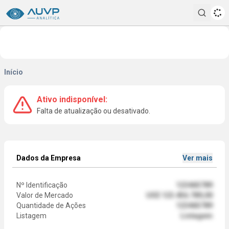
Pesqui
Início
Ativo indisponível:
Falta de atualização ou desativado.
Dados da Empresa
Ver mais
Nº Identificação
123465789
Valor de Mercado
US$ 123.456.789,00
Quantidade de Ações
123465789
Listagem
Listagem