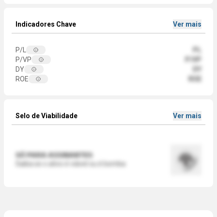
Indicadores Chave
Ver mais
P/L
PL
P/VP
P/VP
DY
DY
ROE
ROE
Selo de Viabilidade
Ver mais
SÓ PARA ASSINANTES
Saiba se o ativo é viável ou é bomba