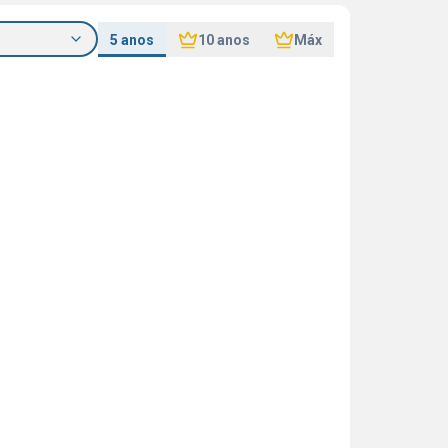
5 anos
10 anos
Máx