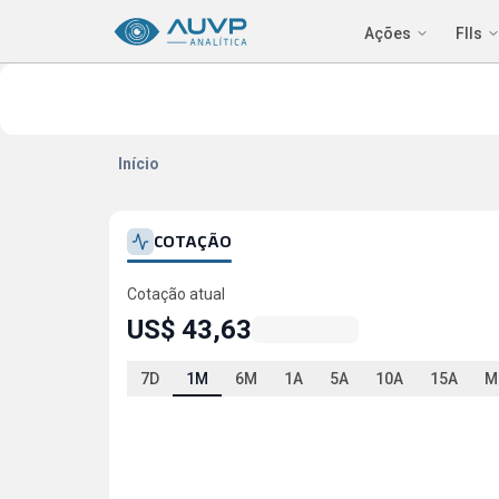
Ações
FIIs
Início
COTAÇÃO
Cotação atual
US$ 43,63
7D
1M
6M
1A
5A
10A
15A
M