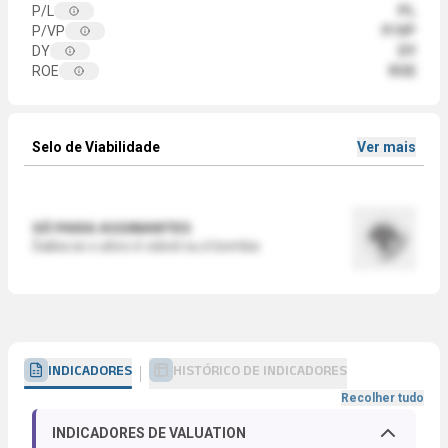
P/L
PL
P/VP
P/VP
DY
DY
ROE
ROE
Selo de Viabilidade
Ver mais
SÓ PARA ASSINANTES
Saiba se o ativo é viável ou é bomba
INDICADORES
HISTÓRICO DE INDICADORES
Recolher tudo
INDICADORES DE VALUATION