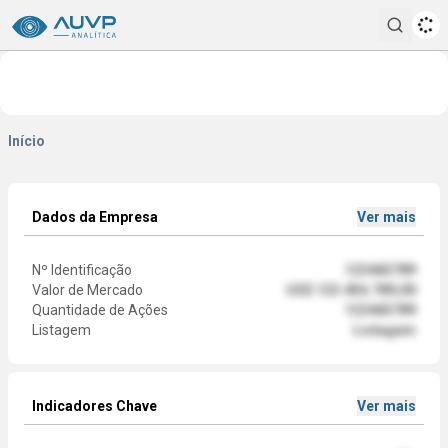
Pesqui
Início
Dados da Empresa
Ver mais
Nº Identificação
123465789
Valor de Mercado
US$ 123.456.789,00
Quantidade de Ações
123465789
Listagem
Listagem
Indicadores Chave
Ver mais