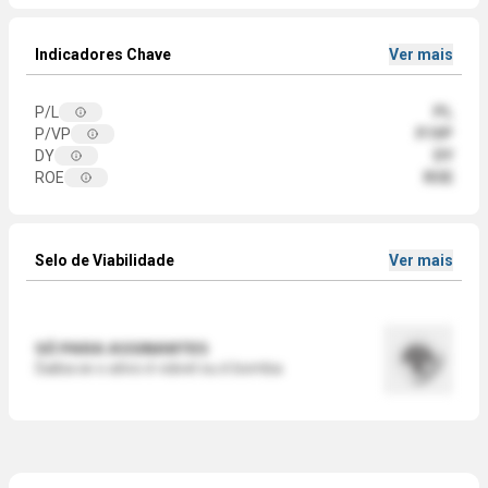
Indicadores Chave
Ver mais
P/L
PL
P/VP
P/VP
DY
DY
ROE
ROE
Selo de Viabilidade
Ver mais
SÓ PARA ASSINANTES
Saiba se o ativo é viável ou é bomba