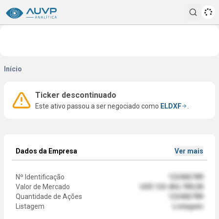
Pesqui
Início
Ticker descontinuado
Este ativo passou a ser negociado como
ELDXF
.
Dados da Empresa
Ver mais
Nº Identificação
123465789
Valor de Mercado
US$ 123.456.789,00
Quantidade de Ações
123465789
Listagem
Listagem