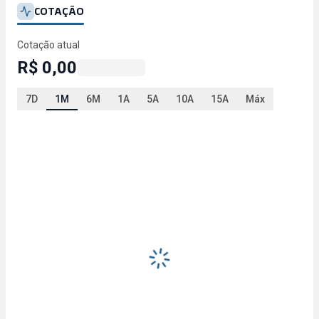
COTAÇÃO
Cotação atual
R$ 0,00
7D
1M
6M
1A
5A
10A
15A
Máx