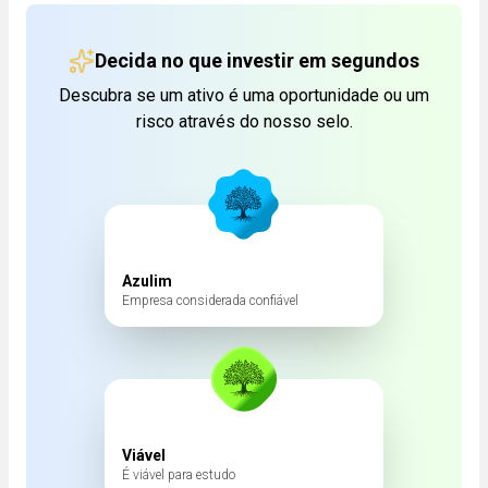
Abrir descrição
Abrir d
-R$ 3,7 mi
0
Decida no que investir em segundos
LIQ. MÉDIA DIÁRIA
Abrir descrição
Descubra se um ativo é uma oportunidade ou um
---
risco através do nosso selo.
Azulim
Empresa considerada confiável
Viável
É viável para estudo