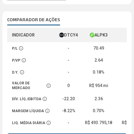
COMPARADOR DE AÇÕES
INDICADOR
DTCY4
ALPK3
-
70.49
2
P/L
Abrir descrição
-
2.64
P/VP
Abrir descrição
-
0.18%
1
D.Y.
Abrir descrição
VALOR DE
0
R$ 954 mi
R$
Abrir descrição
MERCADO
-22.20
2.36
DÍV. LÍQ./EBITDA
Abrir descrição
-8.22%
0.70%
2
MARGEM LÍQUIDA
Abrir descrição
-
R$ 493.795,18
R$ 2.
LIQ. MÉDIA DIÁRIA
Abrir descrição