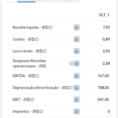
ÚLT. 12M
Receita líquida - (R$)
7,93 mi
Custos - (R$)
-5,89 mi
Lucro bruto - (R$)
2,04 mi
Despesas/Receitas
-2,58 mi
operacionais - (R$)
EBITDA - (R$)
167,00 mil
Depreciação/Amortização - (R$)
708,00 mil
EBIT - (R$)
-541,00 mil
Impostos - (R$)
0,00