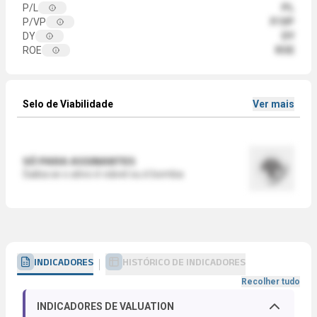
P/L
PL
P/VP
P/VP
DY
DY
ROE
ROE
Selo de Viabilidade
Ver mais
SÓ PARA ASSINANTES
Saiba se o ativo é viável ou é bomba
INDICADORES
HISTÓRICO DE INDICADORES
Recolher tudo
INDICADORES DE VALUATION