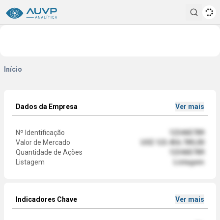
Pesqui
Início
Dados da Empresa
Ver mais
Nº Identificação
123465789
Valor de Mercado
US$ 123.456.789,00
Quantidade de Ações
123465789
Listagem
Listagem
Indicadores Chave
Ver mais