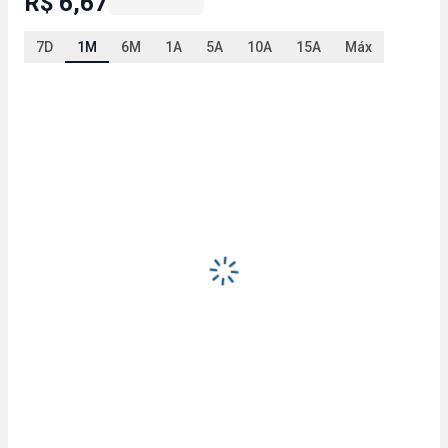
R$ 6,67
7D
1M
6M
1A
5A
10A
15A
Máx