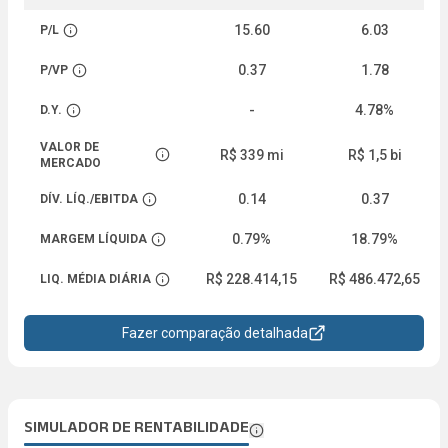
15.60
6.03
P/L
Abrir descrição
0.37
1.78
P/VP
Abrir descrição
-
4.78%
D.Y.
Abrir descrição
VALOR DE
R$ 339 mi
R$ 1,5 bi
Abrir descrição
MERCADO
0.14
0.37
DÍV. LÍQ./EBITDA
Abrir descrição
0.79%
18.79%
MARGEM LÍQUIDA
Abrir descrição
R$ 228.414,15
R$ 486.472,65
LIQ. MÉDIA DIÁRIA
Abrir descrição
Fazer comparação detalhada
SIMULADOR DE RENTABILIDADE