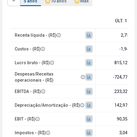
5 anos
10 anos
Máx
ÚLT. 12M
Receita líquida - (R$)
2,75 bi
Custos - (R$)
-1,94 bi
Lucro bruto - (R$)
815,12 mi
Despesas/Receitas
-724,77 mi
operacionais - (R$)
EBITDA - (R$)
233,32 mi
Depreciação/Amortização - (R$)
142,97 mi
EBIT - (R$)
90,35 mi
Impostos - (R$)
3,04 mi