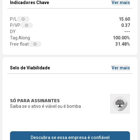
Indicadores Chave
Ver mais
P/L
15.60
P/VP
0.37
DY
---
Tag Along
100.00%
Free float
31.48%
Selo de Viabilidade
Ver mais
SÓ PARA ASSINANTES
Saiba se o ativo é viável ou é bomba
Descubra se essa empresa é confiável