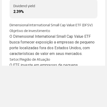
Dividend yield
2.39%
Dimensional International Small Cap Value ETF (DFSV)
Objetivo de Investimento
O Dimensional International Small Cap Value ETF
busca fornecer exposição a empresas de pequeno
porte localizadas fora dos Estados Unidos, com
características de valor em seus mercados.
Setor/Região de Atuação
O ETF investe em empresas de pequena
capitalização de mercados desenvolvidos
internacionais, excluindo os Estados Unidos. Isso
inclui regiões como Europa, Japão, Austrália, Canadá
e outros mercados desenvolvidos ao redor do
mundo.
Estratégia de Investimento
Utiliza uma estratégia de investimento focada em