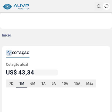
Pesqui
Início
COTAÇÃO
Cotação atual
US$ 43,34
7D
1M
6M
1A
5A
10A
15A
Máx