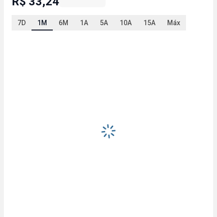
R$ 33,24
7D
1M
6M
1A
5A
10A
15A
Máx