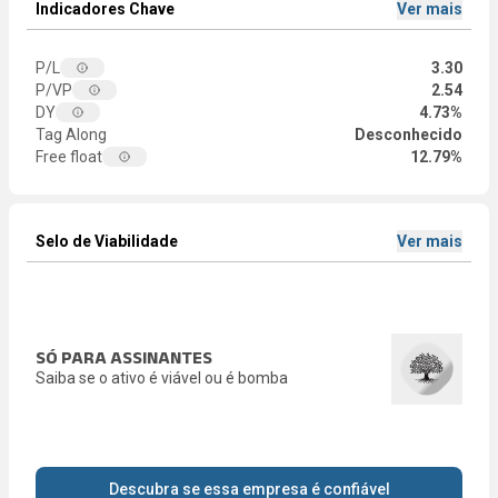
Indicadores Chave
Ver mais
P/L
3.30
P/VP
2.54
DY
4.73%
Tag Along
Desconhecido
Free float
12.79%
Selo de Viabilidade
Ver mais
SÓ PARA ASSINANTES
Saiba se o ativo é viável ou é bomba
Descubra se essa empresa é confiável