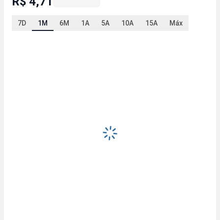
R$ 4,71
7D
1M
6M
1A
5A
10A
15A
Máx