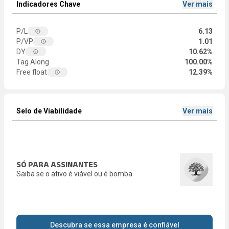
Indicadores Chave
Ver mais
P/L
6.13
P/VP
1.01
DY
10.62%
Tag Along
100.00%
Free float
12.39%
Selo de Viabilidade
Ver mais
SÓ PARA ASSINANTES
Saiba se o ativo é viável ou é bomba
Descubra se essa empresa é confiável