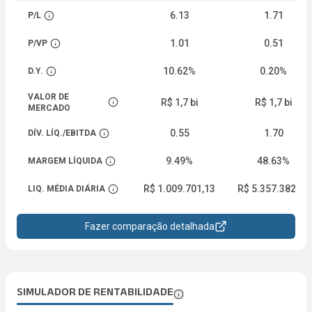
6.13
1.71
P/L
Abrir descrição
1.01
0.51
P/VP
Abrir descrição
10.62%
0.20%
D.Y.
Abrir descrição
VALOR DE
R$ 1,7 bi
R$ 1,7 bi
Abrir descrição
MERCADO
0.55
1.70
DÍV. LÍQ./EBITDA
Abrir descrição
9.49%
48.63%
MARGEM LÍQUIDA
Abrir descrição
R$ 1.009.701,13
R$ 5.357.382,26
LIQ. MÉDIA DIÁRIA
Abrir descrição
Fazer comparação detalhada
SIMULADOR DE RENTABILIDADE