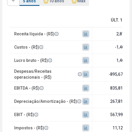
5 anos
10 anos
Máx
ÚLT. 12M
Receita líquida - (R$)
2,87 bi
Custos - (R$)
-1,40 bi
Lucro bruto - (R$)
1,46 bi
Despesas/Receitas
-895,67 mi
operacionais - (R$)
EBITDA - (R$)
835,81 mi
Depreciação/Amortização - (R$)
267,81 mi
EBIT - (R$)
567,99 mi
Impostos - (R$)
11,12 mi