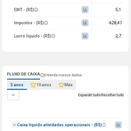
EBIT - (R$)
5,17 bi
Impostos - (R$)
-628,47 mi
Lucro líquido - (R$)
2,72 bi
FLUXO DE CAIXA
Entenda nossos dados
5 anos
10 anos
Máx
Expandir tudo
|
Recolher tudo
Caixa líquido atividades operacionais - (R$)