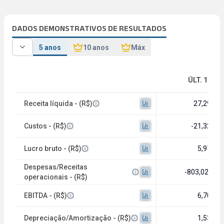
DADOS DEMONSTRATIVOS DE RESULTADOS
5 anos
10 anos
Máx
ÚLT. 12M
Receita líquida - (R$)
27,29 bi
Custos - (R$)
-21,32 bi
Lucro bruto - (R$)
5,97 bi
Despesas/Receitas
-803,02 mi
operacionais - (R$)
EBITDA - (R$)
6,70 bi
Depreciação/Amortização - (R$)
1,53 bi