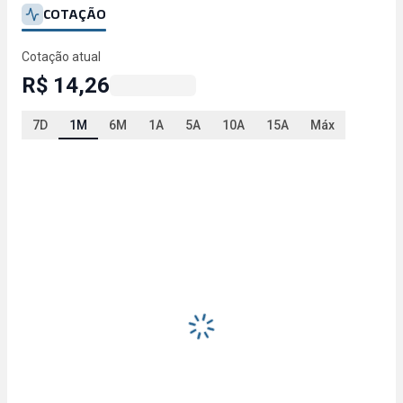
COTAÇÃO
Cotação atual
R$ 14,26
7D
1M
6M
1A
5A
10A
15A
Máx