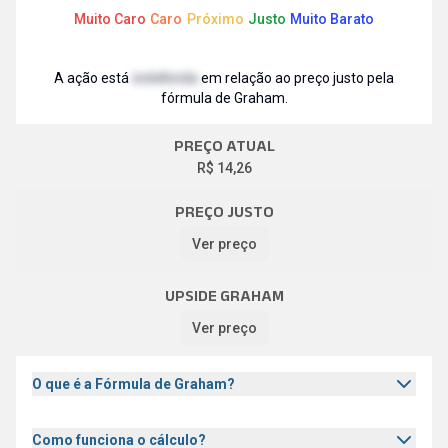
Abrir descrição
Abrir d
R$ 87 bi
R$ 69 bi
Muito Caro
Caro
Próximo
Justo
Muito Barato
LIQ. MÉDIA DIÁRIA
Abrir descrição
A ação está
indefinida
em relação ao preço justo pela
---
fórmula de Graham.
PREÇO ATUAL
R$ 14,26
PREÇO JUSTO
Ver preço
UPSIDE GRAHAM
Ver preço
O que é a Fórmula de Graham?
Como funciona o cálculo?