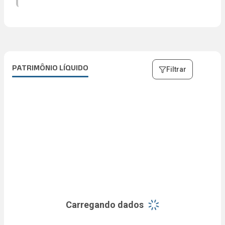
5.70%
94.09%
TAXA DE ADMINISTRAÇÃO
FFO
VALOR DE MERCADO
0.53%
Abrir descrição
R$ 2,5 mi
R$ 44 mi
PATRIMÔNIO LÍQUIDO
Filtrar
Carregando dados