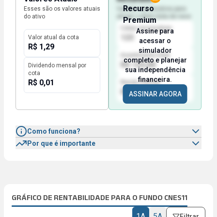
Recurso
Esses são os valores atuais
Valores necessários para
do ativo
atingir o efeito bola de neve
Premium
Cotas necessárias
Assine para
123
Valor atual da cota
acessar o
R$ 1,29
simulador
Investimento total
completo e planejar
R$ 123,00
Dividendo mensal por
sua independência
cota
financeira.
R$ 0,01
Renda mensal
R$ 123,00
ASSINAR AGORA
Como funciona?
Por que é importante
GRÁFICO DE RENTABILIDADE PARA O FUNDO CNES11
1A
5A
Filtrar