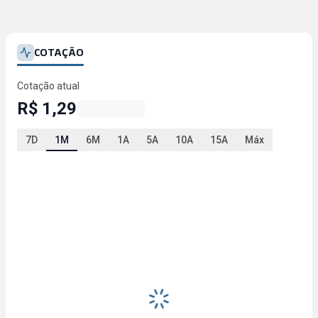
COTAÇÃO
Cotação atual
R$ 1,29
7D
1M
6M
1A
5A
10A
15A
Máx