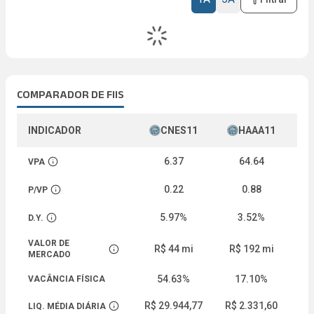
COMPARADOR DE FIIS
INDICADOR
CNES11
HAAA11
6.37
64.64
1
VPA
Abrir descrição
0.22
0.88
P/VP
Abrir descrição
5.97%
3.52%
1
D.Y.
Abrir descrição
VALOR DE
R$ 44 mi
R$ 192 mi
R$
Abrir descrição
MERCADO
54.63%
17.10%
10
VACÂNCIA FÍSICA
R$ 29.944,77
R$ 2.331,60
R$
LIQ. MÉDIA DIÁRIA
Abrir descrição