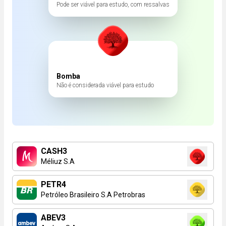
Pode ser viável para estudo, com ressalvas
Bomba
Não é considerada viável para estudo
CASH3
Méliuz S.A
PETR4
Petróleo Brasileiro S.A Petrobras
ABEV3