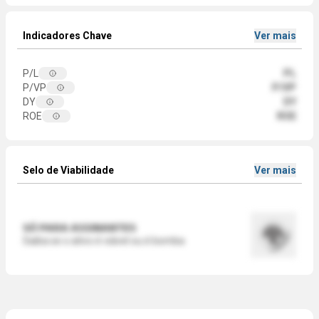
Indicadores Chave
Ver mais
P/L
PL
P/VP
P/VP
DY
DY
ROE
ROE
Selo de Viabilidade
Ver mais
SÓ PARA ASSINANTES
Saiba se o ativo é viável ou é bomba