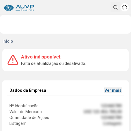
Pesqui
Início
Ativo indisponível:
Falta de atualização ou desativado.
Dados da Empresa
Ver mais
Nº Identificação
123465789
Valor de Mercado
US$ 123.456.789,00
Quantidade de Ações
123465789
Listagem
Listagem