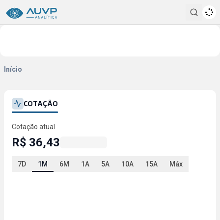
Pesqui
Início
COTAÇÃO
Cotação atual
R$ 36,43
7D
1M
6M
1A
5A
10A
15A
Máx