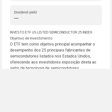
Dividend yield
---
INVESTO ETF US LISTED SEMICONDUCTOR 25 INDEX
Objetivo de Investimento
O ETF tem como objetivo principal acompanhar o
desempenho dos 25 principais fabricantes de
semicondutores listados nos Estados Unidos,
oferecendo aos investidores exposição direta ao
setor de tecnologia de semicondutores.
Setor/Região de Atuação
O ETF concentra-se especificamente no setor de
semicondutores, com foco em empresas listadas
nos mercados norte-americanos, como NASDAQ e
NYSE. Abrange fabricantes de chips, equipamentos
de produção de semicondutores e empresas de
design de componentes eletrônicos.