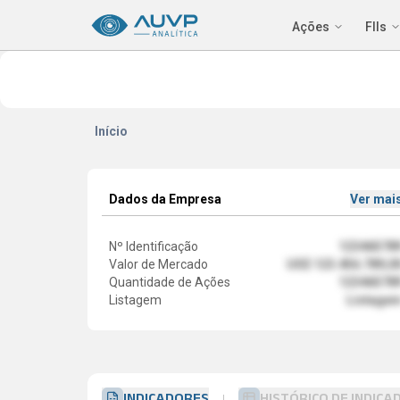
Ações
FIIs
Início
Dados da Empresa
Ver mai
Nº Identificação
12346578
Valor de Mercado
US$ 123.456.789,0
Quantidade de Ações
12346578
Listagem
Listage
INDICADORES
HISTÓRICO DE INDICA