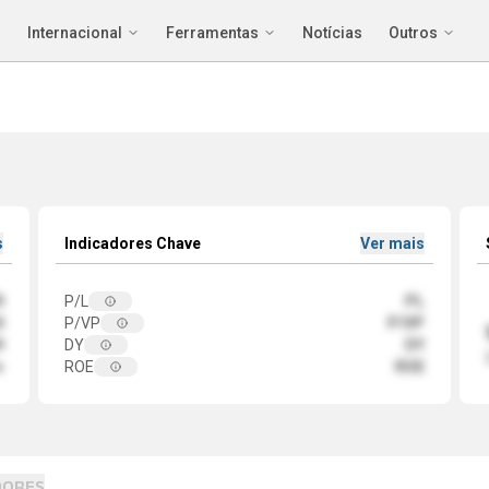
Internacional
Ferramentas
Notícias
Outros
s
Indicadores Chave
Ver mais
9
P/L
PL
0
P/VP
P/VP
9
DY
DY
m
ROE
ROE
DORES