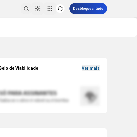
Desbloquear tudo
Toggle theme
Pesquisar
Selo de Viabilidade
Ver mais
SÓ PARA ASSINANTES
Saiba se o ativo é viável ou é bomba