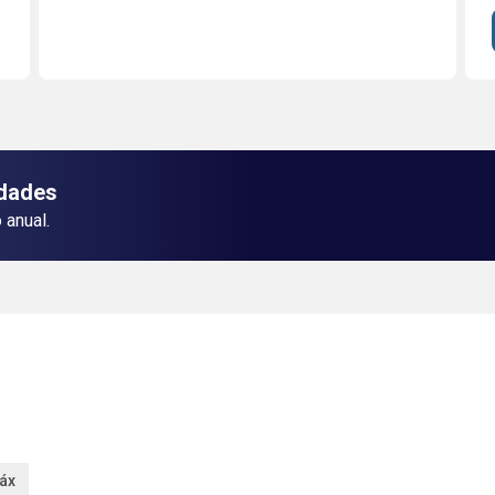
idades
 anual.
áx