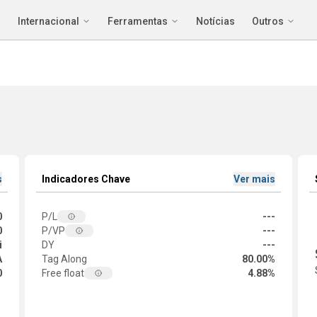
Internacional
Ferramentas
Notícias
Outros
s
Indicadores Chave
Ver mais
0
P/L
---
0
P/VP
---
i
DY
---
A
Tag Along
80.00%
0
Free float
4.88%