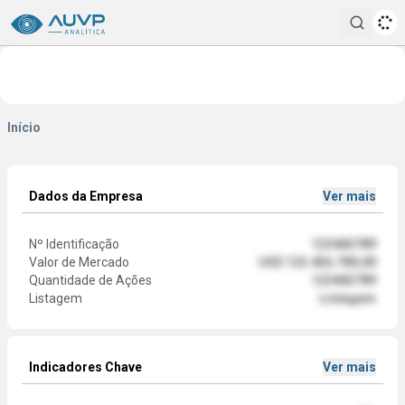
Pesqui
Início
Dados da Empresa
Ver mais
Nº Identificação
123465789
Valor de Mercado
US$ 123.456.789,00
Quantidade de Ações
123465789
Listagem
Listagem
Indicadores Chave
Ver mais