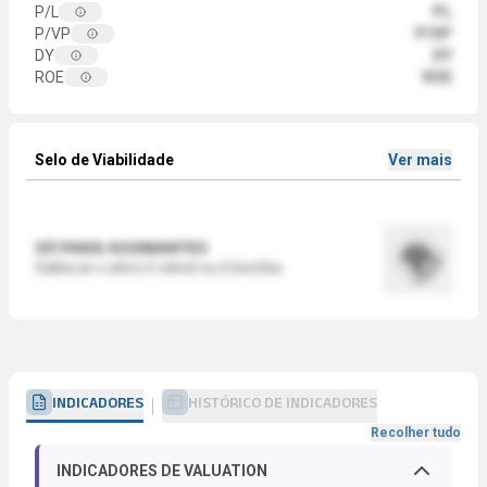
P/L
PL
P/VP
P/VP
DY
DY
ROE
ROE
Selo de Viabilidade
Ver mais
SÓ PARA ASSINANTES
Saiba se o ativo é viável ou é bomba
INDICADORES
HISTÓRICO DE INDICADORES
Recolher tudo
INDICADORES DE VALUATION