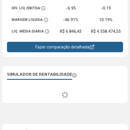
-6.95
-0.19
DÍV. LÍQ./EBITDA
Abrir descrição
-46.91%
10.19%
MARGEM LÍQUIDA
Abrir descrição
R$ 6.846,43
R$ 4.558.474,55
LIQ. MÉDIA DIÁRIA
Abrir descrição
Fazer comparação detalhada
SIMULADOR DE RENTABILIDADE