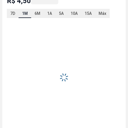
R$ 4,50
7D
1M
6M
1A
5A
10A
15A
Máx