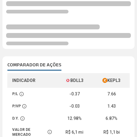
COMPARADOR DE AÇÕES
INDICADOR
BDLL3
KEPL3
-0.37
7.66
P/L
Abrir descrição
-0.03
1.43
P/VP
Abrir descrição
12.98%
6.87%
D.Y.
Abrir descrição
VALOR DE
R$ 6,1 mi
R$ 1,1 bi
Abrir descrição
MERCADO