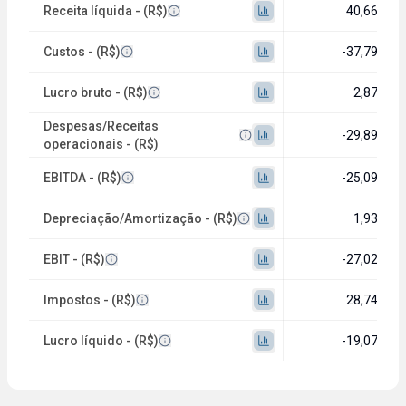
Receita líquida - (R$)
40,66 mi
Custos - (R$)
-37,79 mi
Lucro bruto - (R$)
2,87 mi
Despesas/Receitas
-29,89 mi
operacionais - (R$)
EBITDA - (R$)
-25,09 mi
Depreciação/Amortização - (R$)
1,93 mi
EBIT - (R$)
-27,02 mi
Impostos - (R$)
28,74 mi
Lucro líquido - (R$)
-19,07 mi