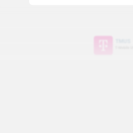
CAGR RECEITA (5A)
CAG
RETORNO 12 MESES
0.00%
0.00
(
2025
)
0.00%
TMUS
T-Mobile U