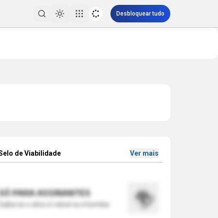
Desbloquear tudo
Toggle theme
Pesquisar
Selo de Viabilidade
Ver mais
SÓ PARA ASSINANTES
Saiba se o ativo é viável ou é bomba