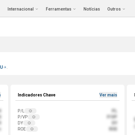
Internacional
Ferramentas
Notícias
Outros
U
.
s
Indicadores Chave
Ver mais
9
P/L
PL
0
P/VP
P/VP
9
DY
DY
m
ROE
ROE