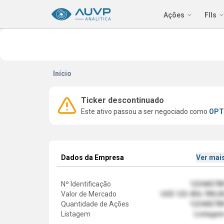
Ações
FIIs
Início
Ticker descontinuado
Este ativo passou a ser negociado como
OPT
Dados da Empresa
Ver mai
Nº Identificação
12346578
Valor de Mercado
US$ 123.456.789,0
Quantidade de Ações
12346578
Listagem
Listage