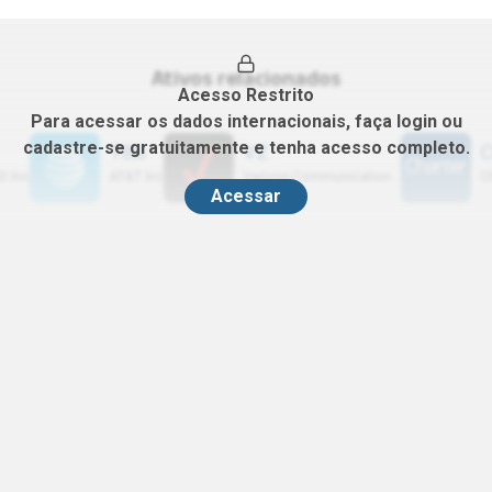
R EBITDA (5A)
CAGR EBIT (5A)
%
0.00%
(
2025
)
(
2025
)
Ativos relacionados
Acesso Restrito
Para acessar os dados internacionais, faça login ou
cadastre-se gratuitamente e tenha acesso completo.
TBB
VZ
S Inc
AT&T Inc
Verizon Communications Inc
Acessar