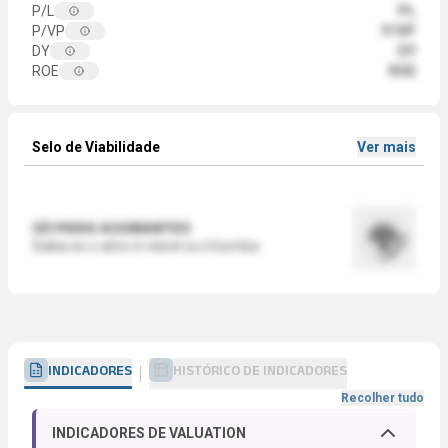
P/L
PL
P/VP
P/VP
DY
DY
ROE
ROE
Selo de Viabilidade
Ver mais
SÓ PARA ASSINANTES
Saiba se o ativo é viável ou é bomba
INDICADORES
HISTÓRICO DE INDICADORES
Recolher tudo
INDICADORES DE VALUATION