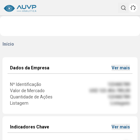
Pesqui
Início
Dados da Empresa
Ver mais
Nº Identificação
123465789
Valor de Mercado
US$ 123.456.789,00
Quantidade de Ações
123465789
Listagem
Listagem
Indicadores Chave
Ver mais